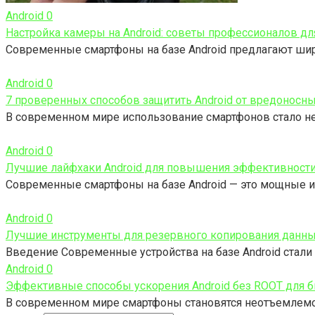
Android
0
Настройка камеры на Android: советы профессионалов д
Современные смартфоны на базе Android предлагают ши
Android
0
7 проверенных способов защитить Android от вредоносн
В современном мире использование смартфонов стало н
Android
0
Лучшие лайфхаки Android для повышения эффективности
Современные смартфоны на базе Android — это мощные и
Android
0
Лучшие инструменты для резервного копирования данны
Введение Современные устройства на базе Android стал
Android
0
Эффективные способы ускорения Android без ROOT для б
В современном мире смартфоны становятся неотъемлем