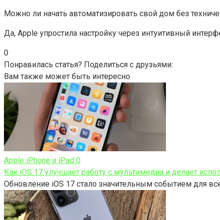
Можно ли начать автоматизировать свой дом без техниче
Да, Apple упростила настройку через интуитивный интерф
0
Понравилась статья? Поделиться с друзьями:
Вам также может быть интересно
Apple iPhone и iPad
0
Как iOS 17 улучшает работу с мультимедиа и делает испо
Обновление iOS 17 стало значительным событием для всех