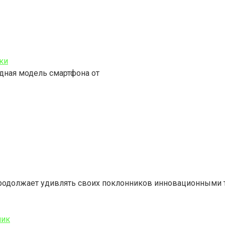
ки
едная модель смартфона от
родолжает удивлять своих поклонников инновационными 
ник