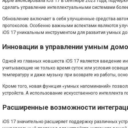
Apple анонсировала iOS 17 в сентябре 2023 года, подчер
сделать управление интеллектуальными системами более
Обновление включает в себя улучшенные средства автом
протоколов. Особенно важными аспектами являются улуч
iOS 17 уникальным инструментом для развития умных до
Инновации в управлении умным дом
Одной из главных новшеств iOS 17 является введение ин
учитывающие не только время суток или условия освеще
температуру и даже музыку при возврате из работы, осн
Кроме того, новая функция «умных напоминаний» позвол
устройств. А использование искусственного интеллекта 
Расширенные возможности интеграц
iOS 17 значительно расширяет поддержку различных устро