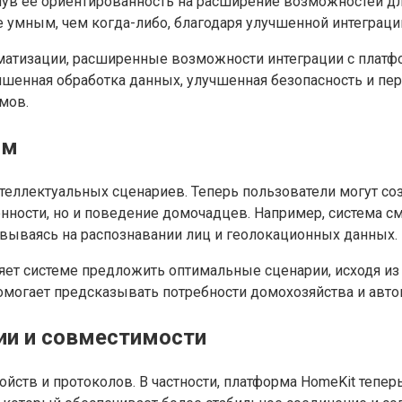
кнув её ориентированность на расширение возможностей дл
 умным, чем когда-либо, благодаря улучшенной интеграци
атизации, расширенные возможности интеграции с платфо
шенная обработка данных, улучшенная безопасность и пер
мов.
ом
теллектуальных сценариев. Теперь пользователи могут с
нности, но и поведение домочадцев. Например, система с
овываясь на распознавании лиц и геолокационных данных.
яет системе предложить оптимальные сценарии, исходя и
помогает предсказывать потребности домохозяйства и авт
ии и совместимости
йств и протоколов. В частности, платформа HomeKit тепер