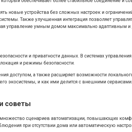
, который обеспечивает более стабильное соединение и 
ять новые устройства без сложных настроек и ограничений
й системы. Также улучшенная интеграция позволяет управл
, делая управление умным домом максимально адаптивным и
безопасности и приватности данных. В системах управлени
олокация и режимы безопасности.
ия доступом, а также расширяет возможности локального 
его экосистемы, и как ими делится с внешними сервисами.
и советы
 множество сценариев автоматизации, повышающих комфор
людения при отсутствии дома или автоматическую настр