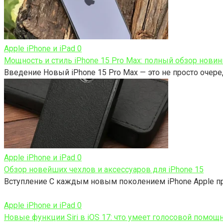
Apple iPhone и iPad
0
Мощность и стиль iPhone 15 Pro Max: полный обзор новин
Введение Новый iPhone 15 Pro Max — это не просто очер
Apple iPhone и iPad
0
Обзор новейших чехлов и аксессуаров для iPhone 15
Вступление С каждым новым поколением iPhone Apple п
Apple iPhone и iPad
0
Новые функции Siri в iOS 17: что умеет голосовой помощ