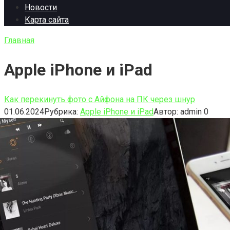
Новости
Карта сайта
Главная
Apple iPhone и iPad
Как перекинуть фото с Айфона на ПК через шнур
01.06.2024
Рубрика:
Apple iPhone и iPad
Автор:
admin
0