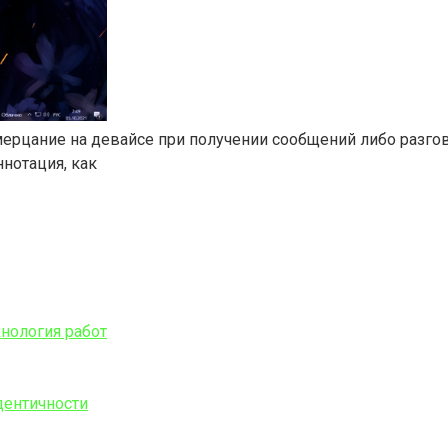
ерцание на девайсе при получении сообщений либо разгов
ннотация, как
хнология работ
дентичности