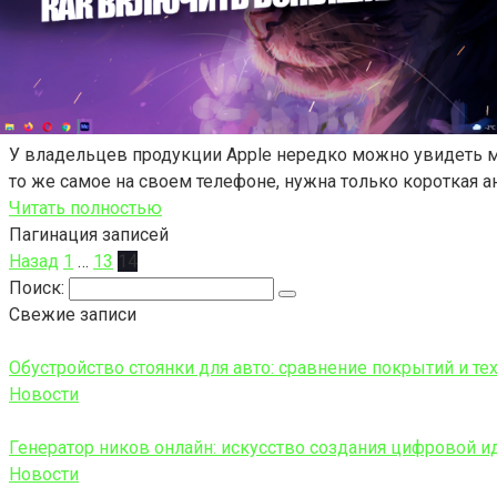
У владельцев продукции Apple нередко можно увидеть м
то же самое на своем телефоне, нужна только короткая а
Читать полностью
Пагинация записей
Назад
1
…
13
14
Поиск:
Свежие записи
Обустройство стоянки для авто: сравнение покрытий и те
Новости
Генератор ников онлайн: искусство создания цифровой и
Новости