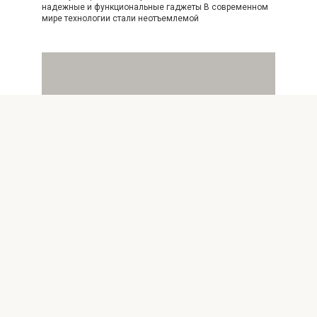
надежные и функциональные гаджеты В современном
мире технологии стали неотъемлемой
Apple iPhone и iPad
0
Лучшие приложения для работы с
документами на iPad в 2024 году
Введение: Почему iPad стал незаменимым
инструментом для работы с документами в 2024 году
Современные