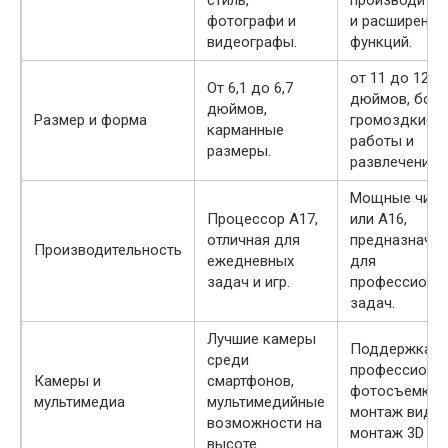
стиль,
производител
фотографи и
и расширенны
видеографы.
функций.
от 11 до 12.9
От 6,1 до 6,7
дюймов, боле
дюймов,
Размер и форма
громоздкие, 
карманные
работы и
размеры.
развлечений.
Мощные чипы
Процессор A17,
или A16,
отличная для
предназначе
Производительность
ежедневных
для
задач и игр.
профессиона
задач.
Лучшие камеры
Поддержка
среди
профессиона
Камеры и
смартфонов,
фотосъемки,
мультимедиа
мультимедийные
монтаж видео
возможности на
монтаж 3D мо
высоте.