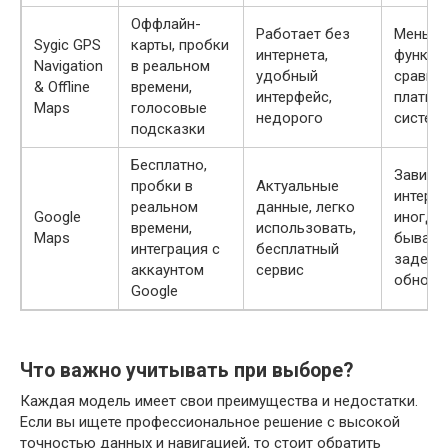
Оффлайн-
Работает без
Меньш
Sygic GPS
карты, пробки
интернета,
функци
Navigation
в реальном
удобный
сравне
& Offline
времени,
интерфейс,
платны
Maps
голосовые
недорого
систем
подсказки
Бесплатно,
Зависит
пробки в
Актуальные
интерне
реальном
данные, легко
Google
иногда
времени,
использовать,
Maps
бываю
интеграция с
бесплатный
задерж
аккаунтом
сервис
обновл
Google
Что важно учитывать при выборе?
Каждая модель имеет свои преимущества и недостатки.
Если вы ищете профессиональное решение с высокой
точностью данных и навигацией, то стоит обратить