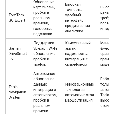
Обновление
Высокая
карт онлайн,
Высока
точность,
пробки в
цена,
TomTom
удобный
реальном
требует
GO Expert
интерфейс,
времени,
постоя
предиктивная
голосовые
интерне
аналитика
подсказки
Поддержка
Качественный
Меньш
Garmin
3D-карт, Wi-Fi
экран,
функци
DriveSmart
обновления,
надежность,
сравне
65
пробки и
интеграция с
премиу
трафик
смартфоном
моделя
Автономное
обновление
Работа
данных,
Инновационные
только 
Tesla
интеграция с
технологии,
автомо
Navigation
автопилотом,
автоматическая
Tesla,
System
пробки в
маршрутизация
высока
реальном
стоимо
времени