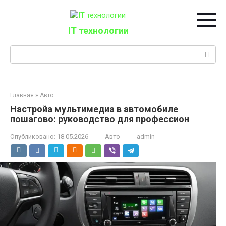
Перейти
к
контенту
IT технологии
Поиск:
Главная
»
Авто
Настройа мультимедиа в автомобиле
пошагово: руководство для профессион
Опубликовано:
18.05.2026
Авто
admin