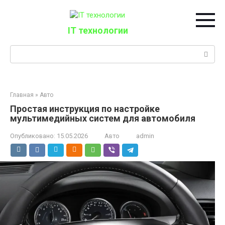
Перейти
к
контенту
IT технологии
Поиск:
Главная
»
Авто
Простая инструкция по настройке
мультимедийных систем для автомобиля
Опубликовано:
15.05.2026
Авто
admin