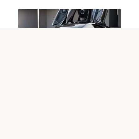
Авто
0
Будущее защиты автомобиля: топ
автогаджетов 2025 года
Введение Защита автомобиля всегда была
приоритетом для владельцев и производителей. В эпоху
цифровых технологий
© 2026 IT технологии