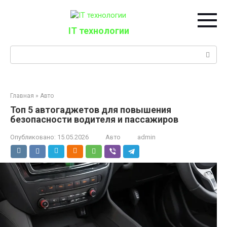
Перейти
к
контенту
IT технологии
Поиск:
Главная
»
Авто
Топ 5 автогаджетов для повышения
безопасности водителя и пассажиров
Опубликовано:
15.05.2026
Авто
admin