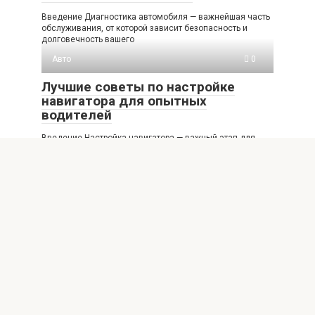
Введение Диагностика автомобиля — важнейшая часть
обслуживания, от которой зависит безопасность и
долговечность вашего
Авто
0
Лучшие советы по настройке
навигатора для опытных
водителей
Введение Настройка навигатора — важный этап для
каждого водителя, особенно для опытных, которые
ценят
Авто
0
Будущее защиты автомобиля: топ
автогаджетов 2025 года
Введение Защита автомобиля всегда была
приоритетом для владельцев и производителей. В эпоху
цифровых технологий