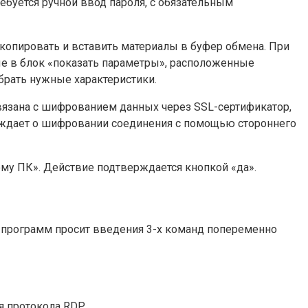
буется ручной ввод пароля, с обязательным
копировать и вставить материалы в буфер обмена. При
ые в блок «показать параметры», расположенные
брать нужные характеристики.
связана с шифрованием данных через SSL-сертификатор,
реждает о шифровании соединения с помощью стороннего
му ПК». Действие подтверждается кнопкой «да».
ка программ просит введения 3-х команд попеременно
ля протокола RDP.