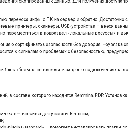
едения скопированных данных. Для получения доступа тре
ю переноса инфы с ПК на сервер и обратно. Достаточно с
тевые принтеры, сканнеры, USB-устройства — внеся данн
чно переместиться в подраздел «локальные ресурсы» и вы
ения о сертификате безопасности без доверия. Неувязка 
носится к сигналам о проблемах с безопасностью, предуп
ь блок «больше не выводить запрос о подключениях к это
ий, в составе которого находится Remmina, RDP. Установ
na-next» — вносится для утилиты Remmina;
й;
reerdp-plugins-standard» — помогает инсталлировать плагин д