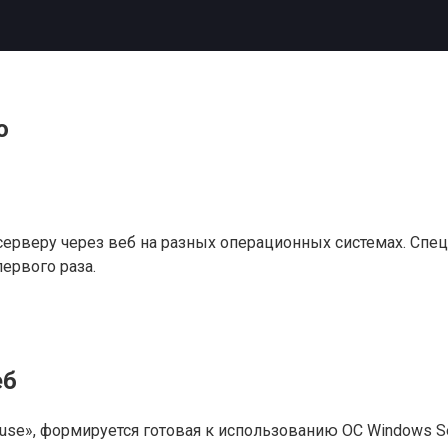
о
серверу через веб на разных операционных системах. Спе
ервого раза.
еб
ouse», формируется готовая к использованию ОС Windows S