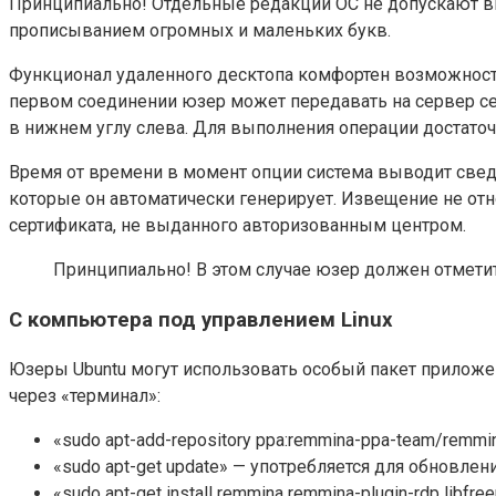
Принципиально! Отдельные редакции ОС не допускают вв
прописыванием огромных и маленьких букв.
Функционал удаленного десктопа комфортен возможность
первом соединении юзер может передавать на сервер се
в нижнем углу слева. Для выполнения операции достато
Время от времени в момент опции система выводит свед
которые он автоматически генерирует. Извещение не от
сертификата, не выданного авторизованным центром.
Принципиально! В этом случае юзер должен отметит
С компьютера под управлением Linux
Юзеры Ubuntu могут использовать особый пакет приложен
через «терминал»:
«sudo apt-add-repository ppa:remmina-ppa-team/remmi
«sudo apt-get update» — употребляется для обновлени
«sudo apt-get install remmina remmina-plugin-rdp libf