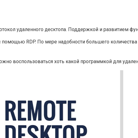
ротокол удаленного десктопа. Поддержкой и развитием фун
с помощью RDP. По мере надобности большего количества
но воспользоваться хоть какой программкой для удаленно