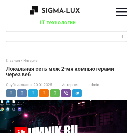
Перейти
к
контенту
IT технологии
Поиск:
Главная
»
Интернет
Локальная сеть меж 2-мя компьютерами
через веб
Опубликовано:
20.01.2025
Интернет
admin