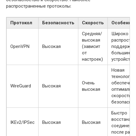
распространенные протоколы:
Протокол
Безопасность
Скорость
Особенно
Средняя/
Широко
высокая
распростра
OpenVPN
Высокая
(зависит
поддержив
от
большинст
настроек)
устройств
Новая
технология,
Очень
обеспечива
WireGuard
Высокая
высокая
оптимальн
скорость и
безопасно
Быстро
восстанавл
IKEv2/IPSec
Высокая
Высокая
соединени
после разр