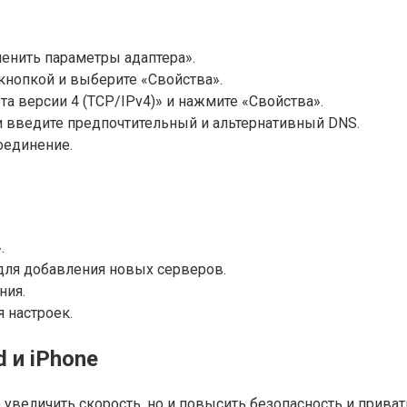
енить параметры адаптера».
кнопкой и выберите «Свойства».
а версии 4 (TCP/IPv4)» и нажмите «Свойства».
 введите предпочтительный и альтернативный DNS.
оединение.
.
для добавления новых серверов.
ния.
 настроек.
 и iPhone
увеличить скорость, но и повысить безопасность и приват