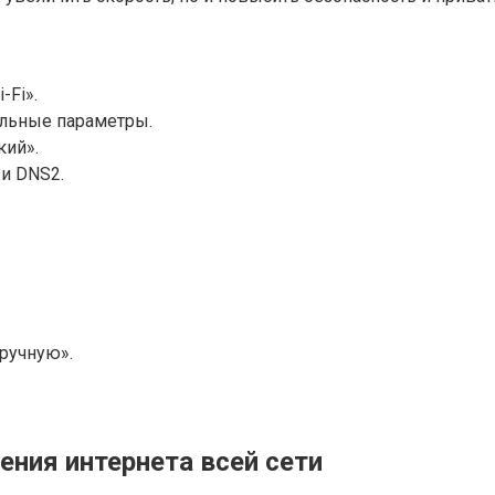
-Fi».
ельные параметры.
кий».
и DNS2.
ручную».
ения интернета всей сети