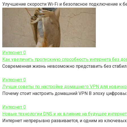
Улучшение скорости Wi-Fi и безопасное подключение к 
Интернет
0
Как увеличить пропускную способность интернета без до
Современная жизнь невозможно представить без стабиль
Интернет
0
Лучши советы по настройке домашнего VPN для новичко
Почему стоит настроить домашний VPN В эпоху цифровых
Интернет
0
Новые технологии DNS и их влияние на будущее интернет
Интернет непрерывно развивается, и одним из ключевых