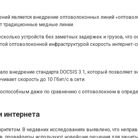
ий является внедрение оптоволоконных линий «оптоволок
дит традиционные медные линии.
сколько устройств без заметных задержек и грузов, что о
ой оптоволоконной инфраструктурой скорость интернет-со
ло внедрение стандарта DOCSIS 3.1, который позволяет 
вает скорость до 10 Гбит/с в сети.
оспособным даже по сравнению с оптоволокном в определ
и интернета
иоритетом. В недавних исследованиях выявлено, что неп
зов, провайдеры используют новейшие решения для защиты