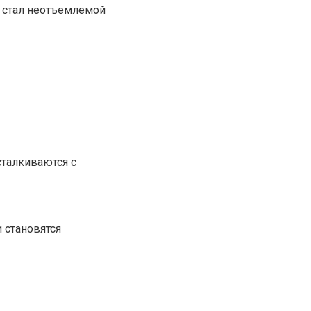
т стал неотъемлемой
сталкиваются с
 становятся