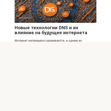
Интернет
0
Новые технологии DNS и их
влияние на будущее интернета
Интернет непрерывно развивается, и одним из
ключевых его элементов является система доменных
имен (DNS).
Интернет
0
Обеспечение безопасности
данных при использовании общих
Wi-Fi сетей
Введение: Почему безопасность при использовании
общих Wi-Fi так важна В современном мире все больше