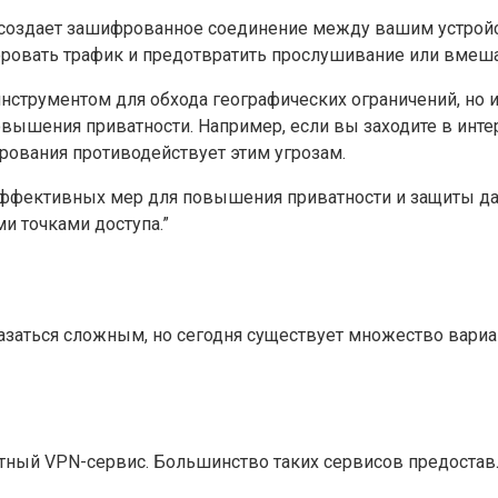
рая создает зашифрованное соединение между вашим устро
ровать трафик и предотвратить прослушивание или вмеш
инструментом для обхода географических ограничений, н
овышения приватности. Например, если вы заходите в инт
рования противодействует этим угрозам.
 эффективных мер для повышения приватности и защиты да
и точками доступа.”
заться сложным, но сегодня существует множество вариа
атный VPN-сервис. Большинство таких сервисов предоста