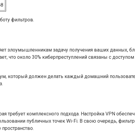
68
боту фильтров.
ет злоумышленникам задачу получения ваших данных, бл
вает, что около 30% киберпреступлений связаны с доступо
имум, который должен делать каждый домашний пользовате
з.
рая требует комплексного подхода. Настройка VPN обеспе
ользовании публичных точек Wi-Fi. В свою очередь, филь
 пространство.