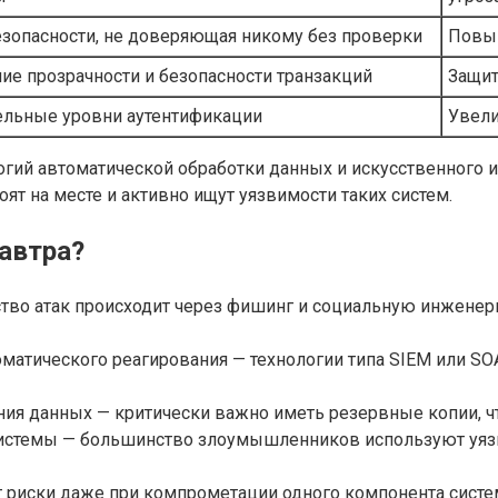
зопасности, не доверяющая никому без проверки
Повыш
ие прозрачности и безопасности транзакций
Защит
льные уровни аутентификации
Увели
огий автоматической обработки данных и искусственного 
ят на месте и активно ищут уязвимости таких систем.
автра?
тво атак происходит через фишинг и социальную инженер
матического реагирования — технологии типа SIEM или S
ия данных — критически важно иметь резервные копии, ч
системы — большинство злоумышленников используют уяз
т риски даже при компрометации одного компонента систе