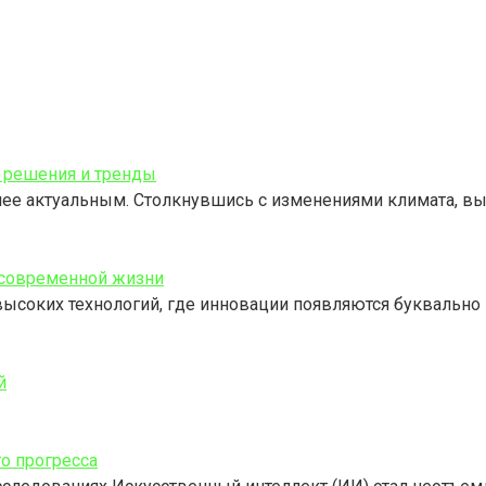
 решения и тренды
лее актуальным. Столкнувшись с изменениями климата, в
 современной жизни
ысоких технологий, где инновации появляются буквально
й
го прогресса