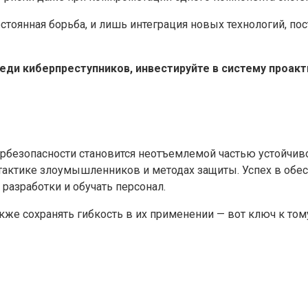
остоянная борьба, и лишь интеграция новых технологий, по
реди киберпреступников, инвестируйте в систему проак
ербезопасности становится неотъемлемой частью устойчив
 тактике злоумышленников и методах защиты. Успех в обе
разработки и обучать персонал.
акже сохранять гибкость в их применении — вот ключ к том