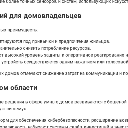
 более точных сенсоров и систем, использующих искусст
ий для домовладельцев
ных преимуществ:
тируются под привычки и предпочтения жильцов.
ачительно снизить потребление ресурсов.
 высокий уровень защиты и оперативное реагирование н
устройств осуществляется одним нажатием или голосовой
ых домов отмечают снижение затрат на коммуникации и п
ном области
е решения в сфере умных домов развиваются с бешеной с
ую систему».
рм для обеспечения кибербезопасности, расширение воз
 популярность набирают системы свайп-инвестиций в энерг