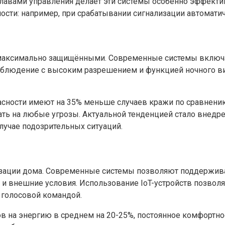
клавами управления делает эти системы особенно эффек
ости: например, при срабатывании сигнализации автомати
 максимально защищёнными. Современные системы включ
наблюдение с высоким разрешением и функцией ночного в
пасности имеют на 35% меньше случаев кражи по сравнению
ть на любые угрозы. Актуальной тенденцией стало внедре
лучае подозрительных ситуаций.
изации дома. Современные системы позволяют поддержива
и внешние условия. Использование IoT-устройств позволяе
голосовой командой.
в на энергию в среднем на 20-25%, постоянное комфортно