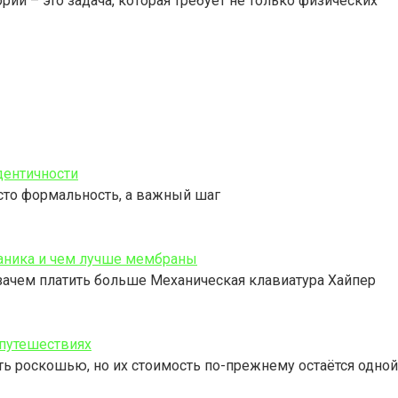
ии – это задача, которая требует не только физических
дентичности
сто формальность, а важный шаг
ханика и чем лучше мембраны
 зачем платить больше Механическая клавиатура Хайпер
 путешествиях
ь роскошью, но их стоимость по-прежнему остаётся одной