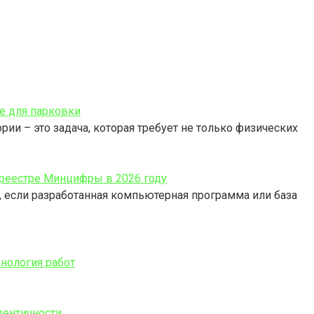
е для парковки
ии – это задача, которая требует не только физических
реестре Минцифры в 2026 году
и, если разработанная компьютерная программа или база
хнология работ
дентичности