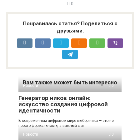
0
Понравилась статья? Поделиться с
друзьями:
Вам также может быть интересно
Новости
0
Генератор ников онлайн:
искусство создания цифровой
идентичности
В современном цифровом мире выбор ника — это не
просто формальность, а важный шаг
Новости
0