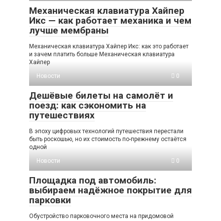
Механическая клавиатура Хайпер
Икс — как работает механика и чем
лучше мембраны
Механическая клавиатура Хайпер Икс: как это работает
и зачем платить больше Механическая клавиатура
Хайпер
Новости
0
Дешёвые билеты на самолёт и
поезд: как сэкономить на
путешествиях
В эпоху цифровых технологий путешествия перестали
быть роскошью, но их стоимость по-прежнему остаётся
одной
Новости
0
Площадка под автомобиль:
выбираем надёжное покрытие для
парковки
Обустройство парковочного места на придомовой