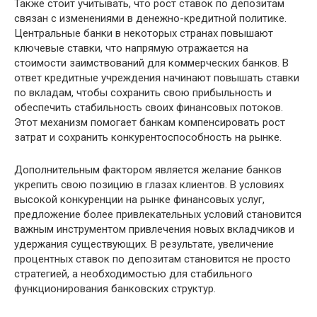
Также стоит учитывать, что рост ставок по депозитам
связан с изменениями в денежно-кредитной политике.
Центральные банки в некоторых странах повышают
ключевые ставки, что напрямую отражается на
стоимости заимствований для коммерческих банков. В
ответ кредитные учреждения начинают повышать ставки
по вкладам, чтобы сохранить свою прибыльность и
обеспечить стабильность своих финансовых потоков.
Этот механизм помогает банкам компенсировать рост
затрат и сохранить конкурентоспособность на рынке.
Дополнительным фактором является желание банков
укрепить свою позицию в глазах клиентов. В условиях
высокой конкуренции на рынке финансовых услуг,
предложение более привлекательных условий становится
важным инструментом привлечения новых вкладчиков и
удержания существующих. В результате, увеличение
процентных ставок по депозитам становится не просто
стратегией, а необходимостью для стабильного
функционирования банковских структур.