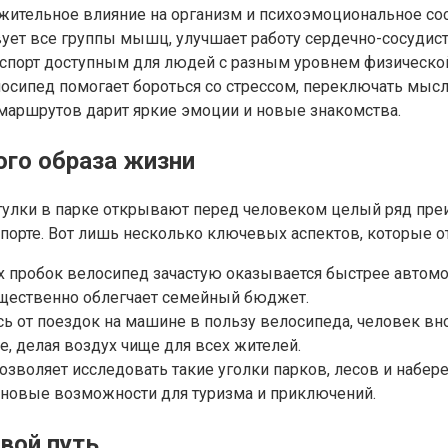
тельное влияние на организм и психоэмоциональное сост
вует все группы мышц, улучшает работу сердечно-сосудис
т спорт доступным для людей с разным уровнем физической
велосипед помогает бороться со стрессом, переключать мы
 маршрутов дарит яркие эмоции и новые знакомства.
го образа жизни
гулки в парке открывают перед человеком целый ряд пре
порте. Вот лишь несколько ключевых аспектов, которые
 пробок велосипед зачастую оказывается быстрее автомоби
ущественно облегчает семейный бюджет.
ь от поездок на машине в пользу велосипеда, человек вн
е, делая воздух чище для всех жителей.
озволяет исследовать такие уголки парков, лесов и набе
т новые возможности для туризма и приключений.
свой путь