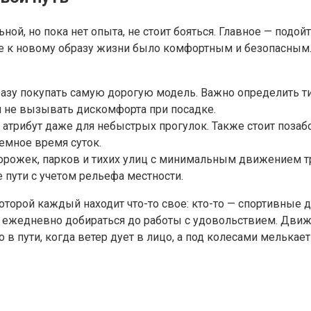
ьной, но пока нет опыта, не стоит бояться. Главное — подо
е к новому образу жизни было комфортным и безопасным.
азу покупать самую дорогую модель. Важно определить ти
и не вызывать дискомфорта при посадке.
трибут даже для небыстрых прогулок. Также стоит позабо
емное время суток.
орожек, парков и тихих улиц с минимальным движением 
пути с учетом рельефа местности.
в которой каждый находит что-то свое: кто-то — спортивные
ь ежедневно добираться до работы с удовольствием. Дви
в пути, когда ветер дует в лицо, а под колесами мелькает