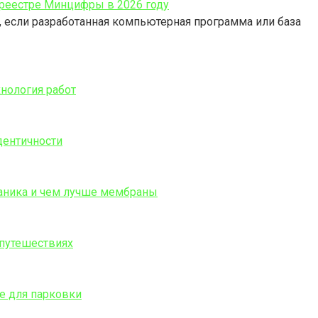
реестре Минцифры в 2026 году
и, если разработанная компьютерная программа или база
хнология работ
дентичности
ханика и чем лучше мембраны
 путешествиях
е для парковки