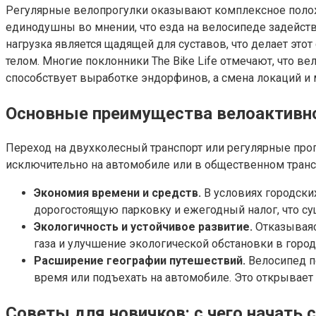
Регулярные велопрогулки оказывают комплексное положи
единодушны во мнении, что езда на велосипеде задейст
нагрузка является щадящей для суставов, что делает это
телом. Многие поклонники The Bike Life отмечают, что 
способствует выработке эндорфинов, а смена локаций и
Основные преимущества велоактивно
Переход на двухколесный транспорт или регулярные про
исключительно на автомобиле или в общественном транс
Экономия времени и средств.
В условиях городских
дорогостоящую парковку и ежегодный налог, что с
Экологичность и устойчивое развитие.
Отказываяс
газа и улучшение экологической обстановки в город
Расширение географии путешествий.
Велосипед п
время или подъехать на автомобиле. Это открывае
Советы для новичков: с чего начать 