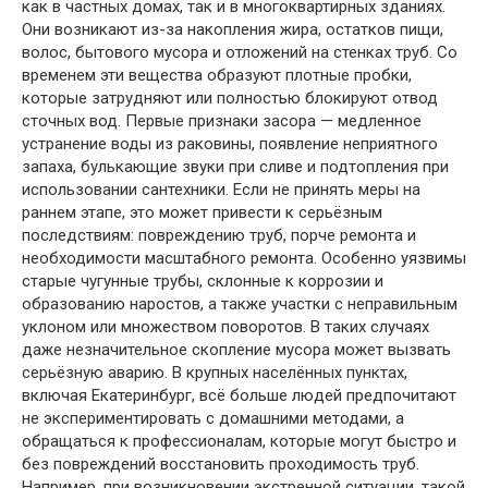
как в частных домах, так и в многоквартирных зданиях.
Они возникают из-за накопления жира, остатков пищи,
волос, бытового мусора и отложений на стенках труб. Со
временем эти вещества образуют плотные пробки,
которые затрудняют или полностью блокируют отвод
сточных вод. Первые признаки засора — медленное
устранение воды из раковины, появление неприятного
запаха, булькающие звуки при сливе и подтопления при
использовании сантехники. Если не принять меры на
раннем этапе, это может привести к серьёзным
последствиям: повреждению труб, порче ремонта и
необходимости масштабного ремонта. Особенно уязвимы
старые чугунные трубы, склонные к коррозии и
образованию наростов, а также участки с неправильным
уклоном или множеством поворотов. В таких случаях
даже незначительное скопление мусора может вызвать
серьёзную аварию. В крупных населённых пунктах,
включая Екатеринбург, всё больше людей предпочитают
не экспериментировать с домашними методами, а
обращаться к профессионалам, которые могут быстро и
без повреждений восстановить проходимость труб.
Например, при возникновении экстренной ситуации, такой