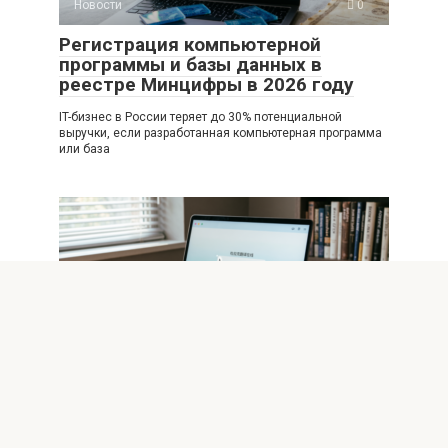
Новости
0
Регистрация компьютерной
программы и базы данных в
реестре Минцифры в 2026 году
IT-бизнес в России теряет до 30% потенциальной
выручки, если разработанная компьютерная программа
или база
Новости
0
От картона к пикселям: эволюция
«Переводного дурака» в цифровую
эпоху
Карточная игра «дурак» знакома большинству с детства,
но её разновидность — переводной дурак —