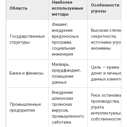
Наиболее
Особенности
Область
используемые
угрозы
методы
Фишинг,
внедрение
Высокая степень
Государственные
вредоносных
секретности,
структуры
программ,
источники угроз
социальная
анонимны
инженерия
Малварь,
Цель — кража
краудфандинг,
Банки и финансы
денег и личных
похищение
данных клиентов
данных
Внедрение
Риск остановки
шпионских
производства,
Промышленные
троянских
утрата
предприятия
вирусов,
интеллектуальной
промышленного
собственности
саботажа