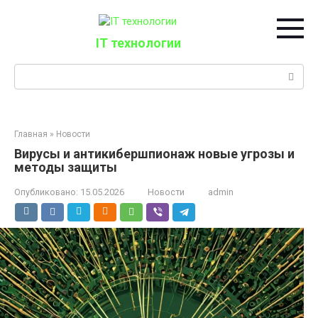
Перейти
к
контенту
IT технологии
Поиск:
Главная
»
Новости
Вирусы и антикибершпионаж новые угрозы и
методы защиты
Опубликовано:
15.05.2026
Новости
admin