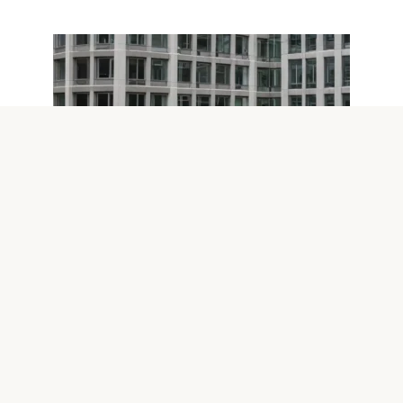
Оптимизация Windows
0
Эффективная экстренная
оптимизация Windows перед
важным событием
Когда предстоит важное мероприятие, будь то деловая
конференция, презентация или тестирование
программного обеспечения, крайне