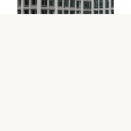
Оптимизация Windows
0
Эффективная экстренная
оптимизация Windows перед
важным событием
Когда предстоит важное мероприятие, будь то деловая
конференция, презентация или тестирование
программного обеспечения, крайне
© 2026 IT технологии