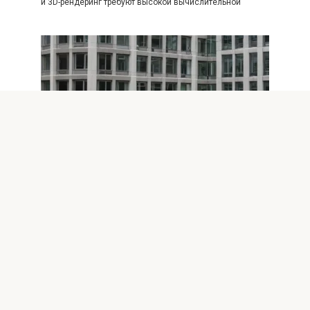
и 3D-рендеринг требуют высокой вычислительной
Оптимизация Windows
0
Эффективная экстренная
оптимизация Windows перед
важным событием
Когда предстоит важное мероприятие, будь то деловая
конференция, презентация или тестирование
программного обеспечения, крайне