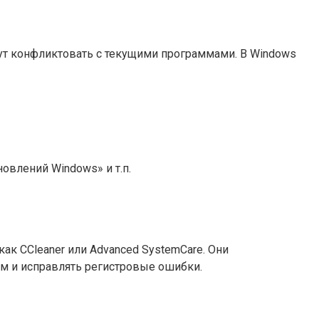
гут конфликтовать с текущими программами. В Windows
овлений Windows» и т.п.
ак CCleaner или Advanced SystemCare. Они
мм и исправлять регистровые ошибки.