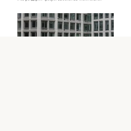
Оптимизация Windows
0
Эффективная экстренная
оптимизация Windows перед
важным событием
Когда предстоит важное мероприятие, будь то деловая
конференция, презентация или тестирование
программного обеспечения, крайне