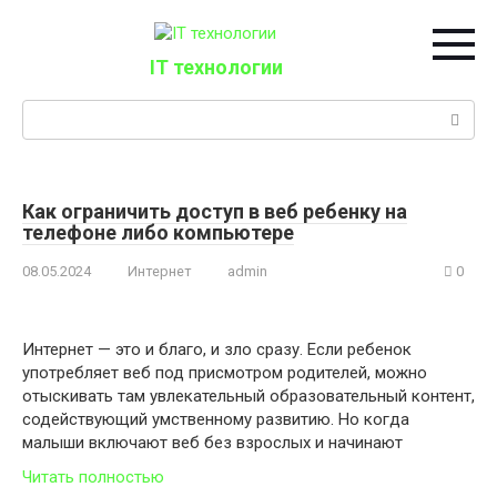
Перейти
к
контенту
IT технологии
Поиск:
Как ограничить доступ в веб ребенку на
телефоне либо компьютере
08.05.2024
Интернет
admin
0
Интернет — это и благо, и зло сразу. Если ребенок
употребляет веб под присмотром родителей, можно
отыскивать там увлекательный образовательный контент,
содействующий умственному развитию. Но когда
малыши включают веб без взрослых и начинают
Читать полностью