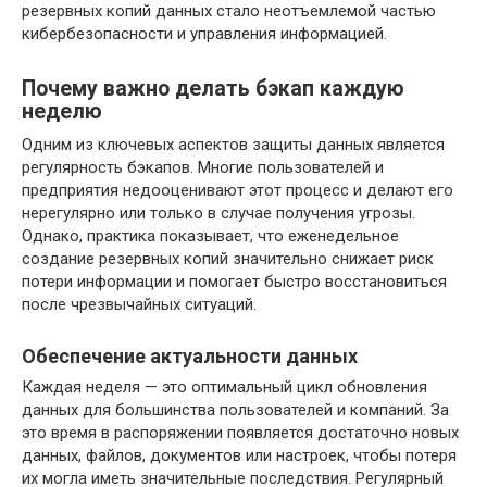
резервных копий данных стало неотъемлемой частью
кибербезопасности и управления информацией.
Почему важно делать бэкап каждую
неделю
Одним из ключевых аспектов защиты данных является
регулярность бэкапов. Многие пользователей и
предприятия недооценивают этот процесс и делают его
нерегулярно или только в случае получения угрозы.
Однако, практика показывает, что еженедельное
создание резервных копий значительно снижает риск
потери информации и помогает быстро восстановиться
после чрезвычайных ситуаций.
Обеспечение актуальности данных
Каждая неделя — это оптимальный цикл обновления
данных для большинства пользователей и компаний. За
это время в распоряжении появляется достаточно новых
данных, файлов, документов или настроек, чтобы потеря
их могла иметь значительные последствия. Регулярный