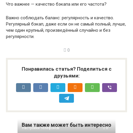
Что важнее — качество бэкапа или его частота?
Важно соблюдать баланс: регулярность и качество.
Регулярный бэкап, даже если он не самый полный, лучше,
чем один крупный, произведённый случайно и без
регулярности.
0
Понравилась статья? Поделиться с
друзьями:
Вам также может быть интересно
Настройки телефонов
0