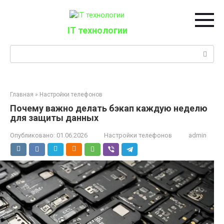
Перейти
к
контенту
IT технологии
Поиск:
Главная
»
Настройки телефонов
Почему важно делать бэкап каждую неделю
для защиты данных
Опубликовано:
01.06.2026
Настройки телефонов
admin