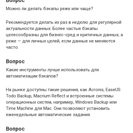
Вопрос
Можно ли делать бэкапы реже или чаще?
Рекомендуется делать их раз в неделю для регулярной
актуальности данных. Более частые бэкапы
целесообразны для бизнес-сред и критичных данных, а
реже — для личных целей, если данные не меняются
часто.
Вопрос
Какие инструменты лучше использовать для
автоматизации бэкапов?
На рынке доступны такие решения, как Acronis, EaseUS
Todo Backup, Macrium Reflect и встроенные системы
операционных систем, например, Windows Backup или
Time Machine для Mac. Они позволяют установить
еженедельные автоматические задания.
Вопрос