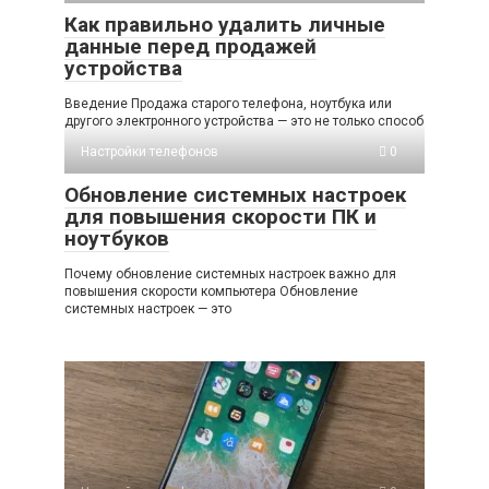
Как правильно удалить личные
данные перед продажей
устройства
Введение Продажа старого телефона, ноутбука или
другого электронного устройства — это не только способ
Настройки телефонов
0
Обновление системных настроек
для повышения скорости ПК и
ноутбуков
Почему обновление системных настроек важно для
повышения скорости компьютера Обновление
системных настроек — это