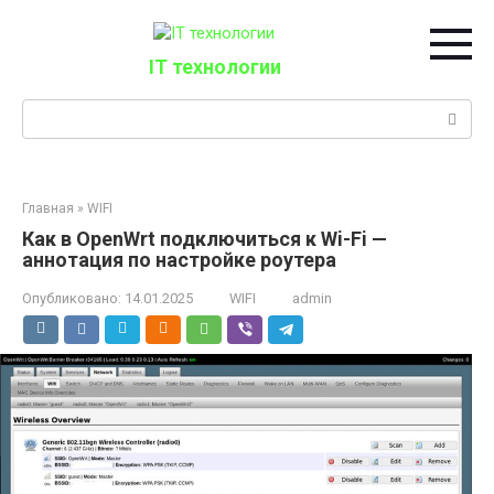
Перейти
к
контенту
IT технологии
Поиск:
Главная
»
WIFI
Как в OpenWrt подключиться к Wi-Fi —
аннотация по настройке роутера
Опубликовано:
14.01.2025
WIFI
admin