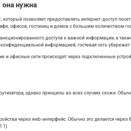
м она нужна
т, который позволяет предоставлять интернет-доступ посе
афе, офисов, гостиниц и домов с большим количеством гос
санкционированного доступа к важной информации, а также
с конфиденциальной информацией, гостевая сеть убережет
е и офисные сети происходят через подключенные устройс
рутизатора, однако принципы во всех случаях схожи. Обыч
тройства через web-интерфейс. Обычно это делается через 
.1).