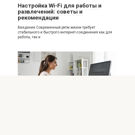
Настройка Wi-Fi для работы и
развлечений: советы и
рекомендации
Введение Современный ритм жизни требует
стабильного и быстрого интернет-соединения как для
работы, так и
WIFI
0
Настраиваем Wi-Fi для домашних
офисов: секреты высокой
скорости
В современном мире домашние офисы стали
неотъемлемой частью повседневной жизни многих. Для
комфортной работы