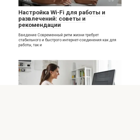
WIFI
0
Настройка Wi-Fi для работы и
развлечений: советы и
рекомендации
Введение Современный ритм жизни требует
стабильного и быстрого интернет-соединения как для
работы, так и
WIFI
0
Настраиваем Wi-Fi для домашних
офисов: секреты высокой
скорости
В современном мире домашние офисы стали
неотъемлемой частью повседневной жизни многих. Для