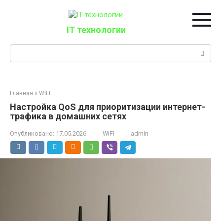
Перейти
к
контенту
IT технологии
Поиск:
Главная
»
WIFI
Настройка QoS для приоритизации интернет-
трафика в домашних сетях
Опубликовано:
17.05.2026
WIFI
admin