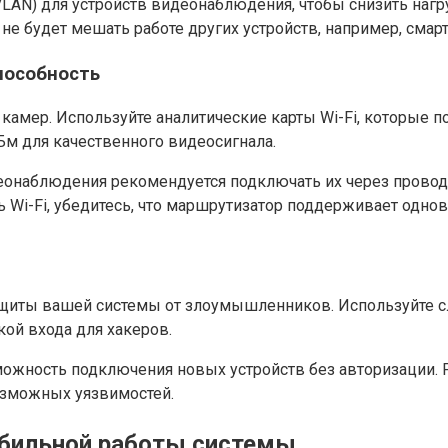
LAN) для устройств видеонаблюдения, чтобы снизить нагру
и не будет мешать работе других устройств, например, сма
пособность
мер. Используйте аналитические карты Wi-Fi, которые по
Бм для качественного видеосигнала.
наблюдения рекомендуется подключать их через провод (Et
ь Wi-Fi, убедитесь, что маршрутизатор поддерживает одно
ащиты вашей системы от злоумышленников. Используйте с
кой входа для хакеров.
можность подключения новых устройств без авторизации. 
озможных уязвимостей.
абильной работы системы