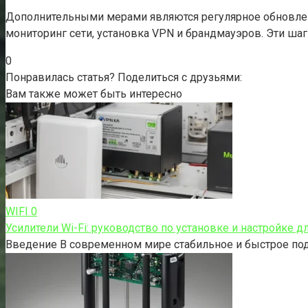
Дополнительными мерами являются регулярное обновлен
мониторинг сети, установка VPN и брандмауэров. Эти ша
0
Понравилась статья? Поделиться с друзьями:
Вам также может быть интересно
WIFI
0
Усилители Wi-Fi: руководство по установке и настройке д
Введение В современном мире стабильное и быстрое под