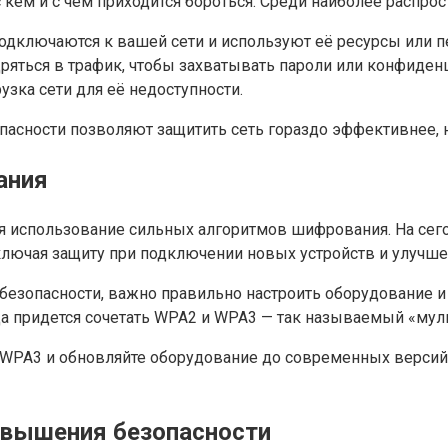
 кем и с чем приходится бороться. Среди наиболее распрос
дключаются к вашей сети и используют её ресурсы или 
яться в трафик, чтобы захватывать пароли или конфиден
узка сети для её недоступности.
пасности позволяют защитить сеть гораздо эффективнее, 
ания
ся использование сильных алгоритмов шифрования. На сег
ключая защиту при подключении новых устройств и улучш
безопасности, важно правильно настроить оборудование и
да придется сочетать WPA2 и WPA3 — так называемый «муль
 WPA3 и обновляйте оборудование до современных версий
овышения безопасности