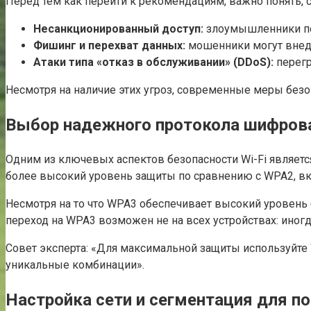
Перед тем как перейти к рекомендациям, важно понять, с
Несанкционированный доступ:
злоумышленники по
Фишинг и перехват данных:
мошенники могут внедр
Атаки типа «отказ в обслуживании» (DDoS):
перегр
Несмотря на наличие этих угроз, современные меры безо
Выбор надежного протокола шифров
Одним из ключевых аспектов безопасности Wi-Fi являет
более высокий уровень защиты по сравнению с WPA2, в
Несмотря на то что WPA3 обеспечивает высокий уровень 
переход на WPA3 возможен не на всех устройствах: иног
Совет эксперта: «Для максимальной защиты используйте
уникальные комбинации».
Настройка сети и сегментация для п