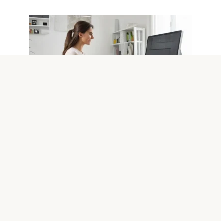
WIFI
0
Настраиваем Wi-Fi для домашних
офисов: секреты высокой
скорости
В современном мире домашние офисы стали
неотъемлемой частью повседневной жизни многих. Для
комфортной работы