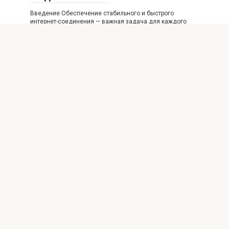
Введение Обеспечение стабильного и быстрого
интернет-соединения — важная задача для каждого
пользователя Windows 10.
Windows 10
0
Решение проблем с принтерами и
периферией после обновлений
Windows 10
Почему возникают проблемы с принтерами и
периферией после обновлений Windows 10 Обновления
операционной системы
© 2026 IT технологии