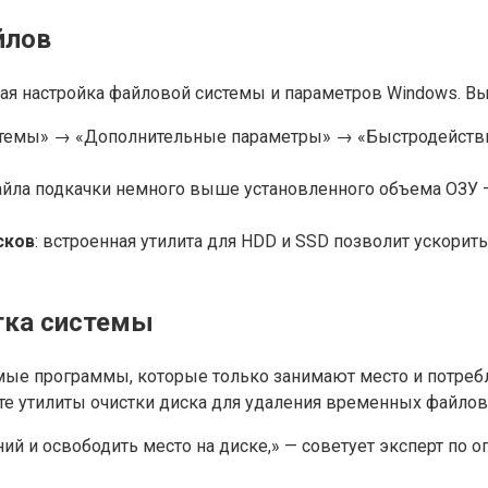
йлов
ая настройка файловой системы и параметров Windows. В
стемы» → «Дополнительные параметры» → «Быстродейств
файла подкачки немного выше установленного объема ОЗУ
сков
: встроенная утилита для HDD и SSD позволит ускорит
тка системы
мые программы, которые только занимают место и потреб
те утилиты очистки диска для удаления временных файлов
й и освободить место на диске,» — советует эксперт по о