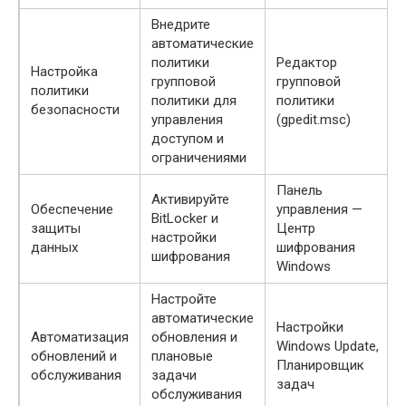
Внедрите
автоматические
политики
Редактор
Настройка
групповой
групповой
политики
политики для
политики
безопасности
управления
(gpedit.msc)
доступом и
ограничениями
Панель
Активируйте
Обеспечение
управления —
BitLocker и
защиты
Центр
настройки
данных
шифрования
шифрования
Windows
Настройте
автоматические
Настройки
Автоматизация
обновления и
Windows Update,
обновлений и
плановые
Планировщик
обслуживания
задачи
задач
обслуживания