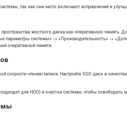
истемы, так как они часто включают исправления и улучш
ь пространства жесткого диска как оперативную память. Д
ые параметры системы» → «Производительность» → «Допо
ей оперативной памяти.
лов
й скорости чтения/записи. Настройте SSD-диск в качеств
одходит для HDD) и очистки системы, чтобы освободить ме
темы