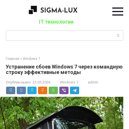
Перейти
к
контенту
IT технологии
Поиск:
Главная
»
Windows 7
Устранение сбоев Windows 7 через командную
строку эффективные методы
Опубликовано:
22.05.2026
Windows 7
admin