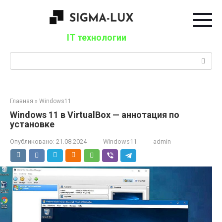
Перейти
к
контенту
IT технологии
Поиск:
Главная
»
Windows11
Windows 11 в VirtualBox — аннотация по
установке
Опубликовано:
21.08.2024
Windows11
admin