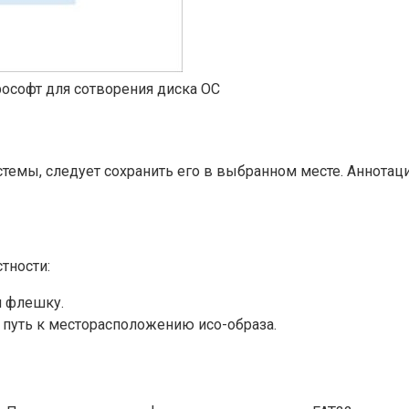
крософт для сотворения диска ОС
стемы, следует сохранить его в выбранном месте. Аннотац
стности:
и флешку.
ь путь к месторасположению исо-образа.