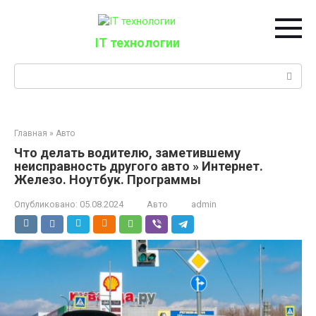
Перейти
к
контенту
IT технологии
Поиск:
Главная
»
Авто
Что делать водителю, заметившему
неисправность другого авто » Интернет.
Железо. Ноутбук. Программы
Опубликовано:
05.08.2024
Авто
admin