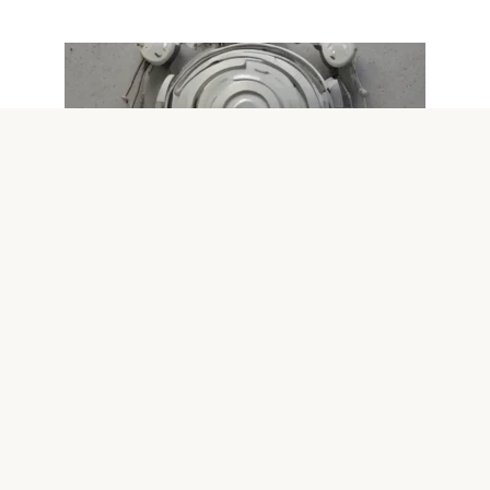
Настройки телефонов
0
Простые советы по повышению
безопасности Wi-Fi соединений
Введение В современном мире беспроводные сети Wi-
Fi стали неотъемлемой частью нашей жизни. Мы
используем