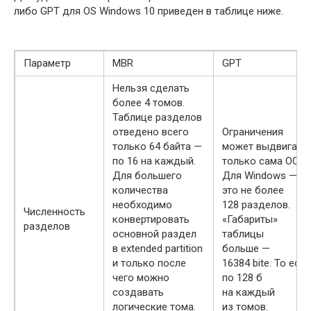
либо GPT для OS Windows 10 приведен в таблице ниже.
Параметр
MBR
GPT
Нельзя сделать
более 4 томов.
Таблице разделов
отведено всего
Ограничения
только 64 байта —
может выдвигать
по 16 на каждый.
только сама ОС.
Для большего
Для Windows —
количества
это не более
необходимо
128 разделов.
Численность
конвертировать
«Габариты»
разделов
основной раздел
таблицы
в extended partition
больше —
и только после
16384 bite. То есть
чего можно
по 128 б
создавать
на каждый
логические тома.
из томов.