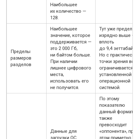
Наибольшее
их количество —
128.
Наибольшее
Тут уже предел
значение, которое
изрядно выше —
поддерживается —
вплоть
это 2 000 Гб,
до 9,4 зеттабайт.
Пределы
ни байтом больше.
Но с практическо
размеров
При наличии
точки зрения все
разделов
лишнее цифрового
ограничивается
места,
установленной
использовать его
операционной
не получится.
системой.
По этому
показателю
данный формат
также
превосходит
Данные для
«оппонента», при
загрузки ОС
этом приметно