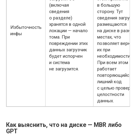
(включая
в большую
сведения
сторону. Тут
о разделе)
сведения загрузк
хранятся в одной
размещаются
Избыточность
локации — начало
на диске в разных
инфы
тома. При
местах, что
повреждении этих
позволяет вернут
данных загрузчик
их при
будет испорчен
необходимости.
и система
При всем этом
не загрузится.
работает
повторяющийся
лишний код
с целью проверки
целостности
данных.
Как выяснить, что на диске — MBR либо
GPT